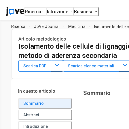
Ricerca
Istruzione
Business
Ricerca
JoVE Journal
Medicina
Isolamento delle 
Articolo metodologico
Isolamento delle cellule di lignagg
metodo di aderenza secondaria
DOI:
10.3791/64053
⸱
13 luglio 2022
Scarica PDF
Scarica elenco materiali
*
1
*
2
1
1
,
,
,
,
Xiaoli Jin
Yang Li
Xuanwei Chen
Jin Chen
Jian Xu
1
School of Medical Technology and Information Engineering,
*
These authors contributed equally
In questo articolo
Sommario
Sommario
Abstract
Introduzione