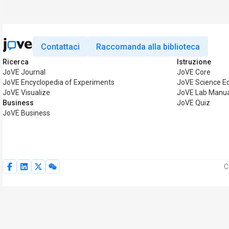
Contattaci
Raccomanda alla biblioteca
Ricerca
Istruzione
JoVE Journal
JoVE Core
JoVE Encyclopedia of Experiments
JoVE Science E
JoVE Visualize
JoVE Lab Manua
Business
JoVE Quiz
JoVE Business
C