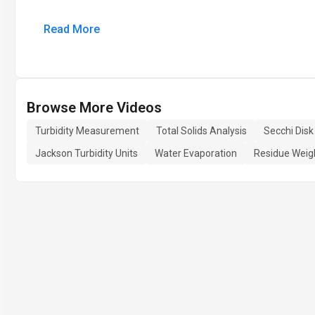
Read More
Browse More Videos
Turbidity Measurement
Total Solids Analysis
Secchi Dis
Jackson Turbidity Units
Water Evaporation
Residue Weigh