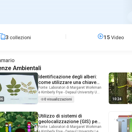
3
15
collezioni
Video
mario
enze Ambientali
Identificazione degli alberi:
Video Duration: 12 minutes and 6 seconds
come utilizzare una chiave
dicotomica
Fonte: Laboratori di Margaret Workman
e Kimberly Frye - Depaul University Una
chiave dicotomica è uno strumento
06
10:24
0 visualizzazioni
che identifica gli oggetti in natura,
come le foglie. Questo metodo si
basa sull'idea di scegliere tra due
Utilizzo di sistemi di
Video Duration: 10 minutes and 58 seconds
caratteristiche. La parola dicotomo
deriva da due parole greche che
geolocalizzazione (GIS) per
significano "dividere in due parti". In
lo studio della selvicoltura
Fonte: Laboratori di Margaret Workman
una chiave dicotomica per
e Kimberly Frye - Depaul University Le