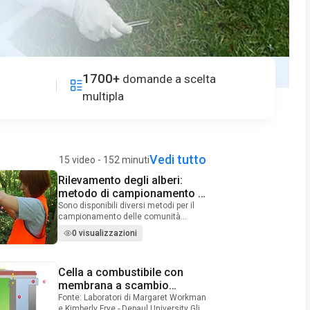
1700+
domande a scelta
multipla
Vedi tutto
15 video - 152 minuti
Rilevamento degli alberi:
Video Duration: 10 minutes and 24 seconds
metodo di campionamento a
quarti centrati su un punto
Sono disponibili diversi metodi per il
campionamento delle comunità
forestali. Il quarto centrato sul punto è
0 visualizzazioni
uno di questi metodi. Viene utilizzato
per raccogliere informazioni sulla
densità, la frequenza e la copertura
Cella a combustibile con
Video Duration: 9 minutes and 40 seconds
delle specie arboree che si trovano in
una foresta. Queste informazioni
membrana a scambio
forniscono la possibilità di stimare il
protonico
Fonte: Laboratori di Margaret Workman
numero di singoli alberi incontrati, la
e Kimberly Frye - Depaul University Gli