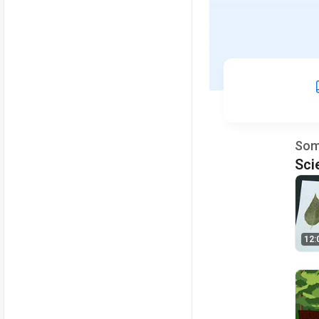
Som
Sci
12: