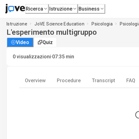
Ricerca
Istruzione
Business
Istruzione
JoVE Science Education
Psicologia
Psicolog
L'esperimento multigruppo
Video
Quiz
·
0
visualizzazioni
07:35
min
Overview
Procedure
Transcript
FAQ
Lo