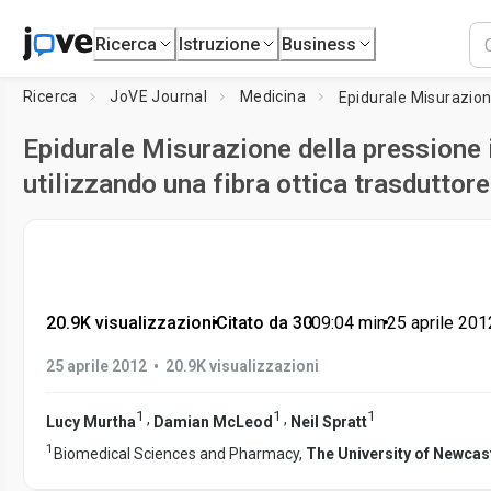
Ricerca
Istruzione
Business
Ricerca
JoVE Journal
Medicina
Epidurale Misurazione della pressione i
utilizzando una fibra ottica trasduttor
20.9K visualizzazioni
•
Citato da 30
•
09:04
min
•
25 aprile 201
•
25 aprile 2012
20.9K visualizzazioni
1
1
1
,
,
Lucy Murtha
Damian McLeod
Neil Spratt
1
Biomedical Sciences and Pharmacy,
The University of Newcas