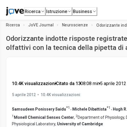
Ricerca
Istruzione
Business
Ricerca
JoVE Journal
Neuroscienze
Odorizzante indotte risposte registrate
olfattivi con la tecnica della pipetta di
10.4K visualizzazioni
•
Citato da 13
•
08:08
min
•
5 aprile 2012
•
5 aprile 2012
10.4K visualizzazioni
*
1
*
1
,
,
Samsudeen Ponissery Saidu
Michele Dibattista
Hugh R
1
2
Monell Chemical Senses Center
,
Department of Physiology,
Physiological Laboratory,
University of Cambridge