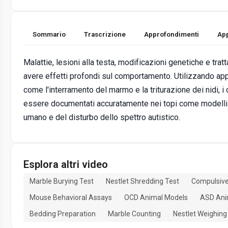
Sommario
Trascrizione
Approfondimenti
App
Malattie, lesioni alla testa, modificazioni genetiche e tr
avere effetti profondi sul comportamento. Utilizzando appr
come l'interramento del marmo e la triturazione dei nidi
essere documentati accuratamente nei topi come modelli
umano e del disturbo dello spettro autistico.
Esplora altri video
Marble Burying Test
Nestlet Shredding Test
Compulsive
Mouse Behavioral Assays
OCD Animal Models
ASD Ani
Bedding Preparation
Marble Counting
Nestlet Weighing