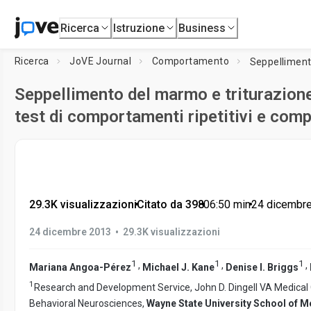
Ricerca
Istruzione
Business
Ricerca
JoVE Journal
Comportamento
Seppellimento del marmo e triturazione
test di comportamenti ripetitivi e compu
29.3K visualizzazioni
•
Citato da 398
•
06:50
min
•
24 dicembr
•
24 dicembre 2013
29.3K visualizzazioni
1
1
1
,
,
,
Mariana Angoa-Pérez
Michael J. Kane
Denise I. Briggs
1
Research and Development Service, John D. Dingell VA Medical
Behavioral Neurosciences,
Wayne State University School of M