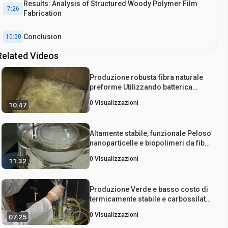
Results: Analysis of Structured Woody Polymer Film
7:26
Fabrication
Conclusion
10:50
Related Videos
Produzione robusta fibra naturale
preforme Utilizzando batterica
cellulosa come Binder
0
Visualizzazioni
10:47
Altamente stabile, funzionale Peloso
nanoparticelle e biopolimeri da fibre
di legno: verso nanotecnologia
0
Visualizzazioni
11:32
sostenibile
Produzione Verde e basso costo di
termicamente stabile e carbossilati
cellulosa nanocristalli e Nanofibrils
0
Visualizzazioni
07:25
Utilizzando altamente riciclabile
bicarbossilici Acidi