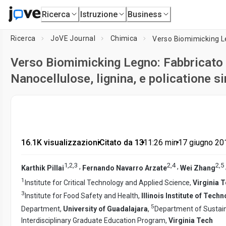
Ricerca
Istruzione
Business
Ricerca
JoVE Journal
Chimica
Verso Biomimicking Legno: Fabbricato 
Nanocellulose, lignina, e policatione si
16.1K visualizzazioni
•
Citato da 13
•
11:26
min
•
17 giugno 20
1
,
2
,
3
2
,
4
2
,
5
,
,
Karthik Pillai
Fernando Navarro Arzate
Wei Zhang
1
Institute for Critical Technology and Applied Science,
Virginia 
3
Institute for Food Safety and Health,
Illinois Institute of Tec
5
Department,
University of Guadalajara
,
Department of Sustain
Interdisciplinary Graduate Education Program,
Virginia Tech