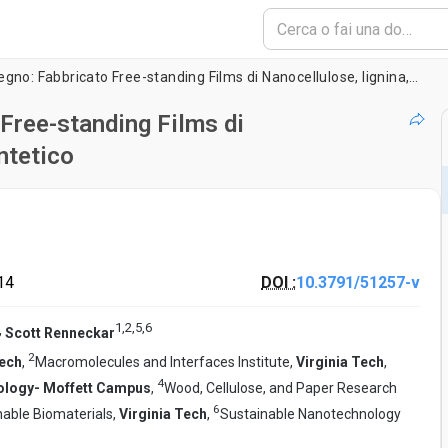
Verso Biomimicking Legno: Fabbricato Free-standing Films di Nanocellulose, lignina, e policatione sintetico
Free-standing Films di
ntetico
14
DOI :
10.3791/51257-v
1
,
2
,
5
,
6
,
Scott Renneckar
2
Tech
,
Macromolecules and Interfaces Institute,
Virginia Tech
,
4
hnology- Moffett Campus
,
Wood, Cellulose, and Paper Research
6
able Biomaterials,
Virginia Tech
,
Sustainable Nanotechnology