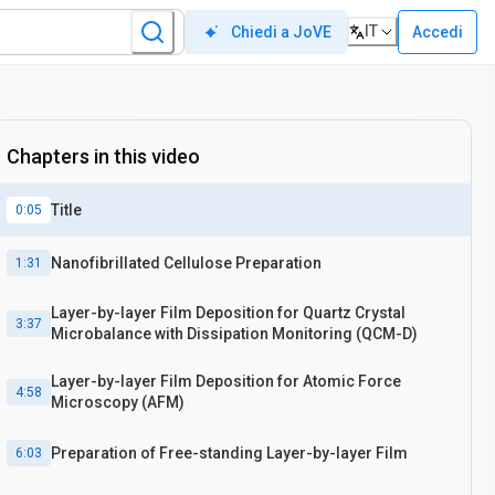
IT
Accedi
Chiedi a JoVE
Chapters in this video
Title
0:05
Nanofibrillated Cellulose Preparation
1:31
Layer-by-layer Film Deposition for Quartz Crystal
3:37
Microbalance with Dissipation Monitoring (QCM-D)
Layer-by-layer Film Deposition for Atomic Force
4:58
Microscopy (AFM)
Preparation of Free-standing Layer-by-layer Film
6:03