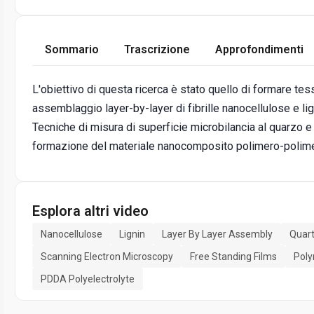
Sommario
Trascrizione
Approfondimenti
L'obiettivo di questa ricerca è stato quello di formare tes
assemblaggio layer-by-layer di fibrille nanocellulose e li
Tecniche di misura di superficie microbilancia al quarzo e
formazione del materiale nanocomposito polimero-polime
Esplora altri video
Nanocellulose
Lignin
Layer By Layer Assembly
Quart
Scanning Electron Microscopy
Free Standing Films
Pol
PDDA Polyelectrolyte