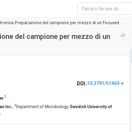
Cryo-microscopia elettronica Preparazione del campione per mezzo di un Focused Ion Beam
ione del campione per mezzo di un
DOI :
10.3791/51463-v
1
er
3
an Inc.
,
Department of Microbiology,
Swedish University of
o