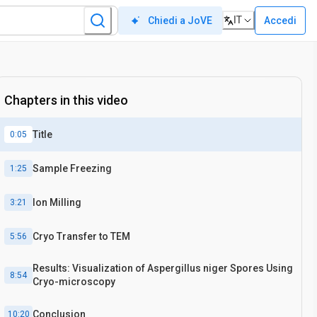
IT
Accedi
Chiedi a JoVE
Chapters in this video
Title
0:05
Sample Freezing
1:25
Ion Milling
3:21
Cryo Transfer to TEM
5:56
Results: Visualization of Aspergillus niger Spores Using
8:54
Cryo-microscopy
Conclusion
10:20