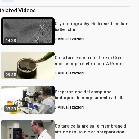
Related Videos
Cryotomography elettrone di cellule
batteriche
0
Visualizzazioni
14:23
Cosa fare e cosa non fare di Cryo-
microscopia elettronica: A Primer
su preparazione del campione e
0
Visualizzazioni
09:25
raccolta dati di alta qualità per la
ricostruzione macromolecolare 3D
Preparazione del campione
biologico di congelamento ad alta
pressione, aumento di contrasto
0
Visualizzazioni
07:33
assistita da microonde e Minimal
resina incorporamento per Imaging
con volumi
Coltura cellulare sulle membrane di
nitride di silicio e criopreparazione
per la fluorescenza a raggi X del