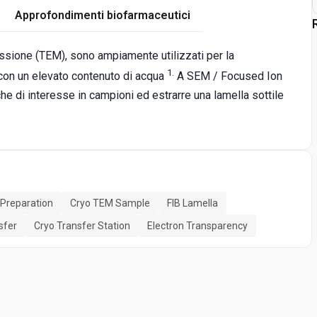
Approfondimenti biofarmaceutici
ssione (TEM), sono ampiamente utilizzati per la
1.
i con un elevato contenuto di acqua
A SEM / Focused Ion
che di interesse in campioni ed estrarre una lamella sottile
Preparation
Cryo TEM Sample
FIB Lamella
sfer
Cryo Transfer Station
Electron Transparency