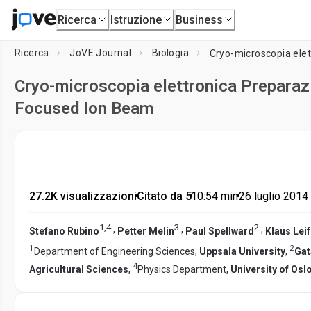
Ricerca
Istruzione
Business
Ricerca
JoVE Journal
Biologia
Cryo-microscopia elettronica Preparaz
Focused Ion Beam
27.2K visualizzazioni
•
Citato da 5
•
10:54
min
•
26 luglio 2014
1
,
4
3
2
,
,
,
Stefano Rubino
Petter Melin
Paul Spellward
Klaus Leif
1
2
Department of Engineering Sciences,
Uppsala University
,
Gat
4
Agricultural Sciences
,
Physics Department,
University of Osl