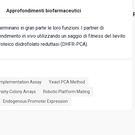
Approfondimenti biofarmaceutici
rminano in gran parte le loro funzioni. I partner di
 rendimento
in vivo
utilizzando un saggio di fitness del lievito
teico diidrofolato reduttasi (DHFR-PCA).
omplementation Assay
Yeast PCA Method
nsity Colony Arrays
Robotic Platform Mating
Endogenous Promoter Expression