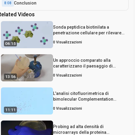
Conclusion
8:08
Related Videos
Sonda peptidica biotinilata a
penetrazione cellulare per rilevare
le interazioni proteina-proteina
0
Visualizzazioni
06:15
Un approccio comparato alla
caratterizzano il paesaggio di
ospite-patogeno interazioni
0
Visualizzazioni
13:56
proteina-proteina
L'analisi citofluorimetrica di
bimolecular Complementation
Fluorescenza: A High Throughput
0
Visualizzazioni
11:11
Metodo quantitativo per studiare
l'interazione proteina-proteina
Probing ad alta densità di
microarrays della proteina