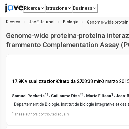
Ricerca
Istruzione
Business
Ricerca
JoVE Journal
Biologia
Genome-wide proteina-proteina interaz
frammento Complementation Assay (PCA
17.9K visualizzazioni
•
Citato da 27
•
08:38
min
•
3 marzo 201
*
1
*
1
1
,
,
,
Samuel Rochette
Guillaume Diss
Marie Filteau
Jean-B
1
Département de Biologie, Institut de biologie intégrative et d
*
These authors contributed equally