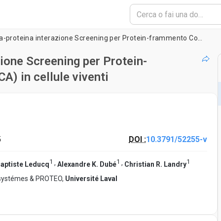
Genome-wide proteina-proteina interazione Screening per Protein-frammento Complementation Assay (PCA) in cellule viventi
ione Screening per Protein-
) in cellule viventi
5
DOI :
10.3791/52255-v
1
1
1
,
,
aptiste Leducq
Alexandre K. Dubé
Christian R. Landry
es systémes & PROTEO,
Université Laval