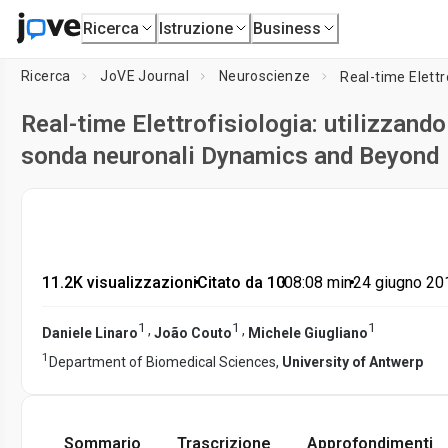
Ricerca
Istruzione
Business
Ricerca
JoVE Journal
Neuroscienze
Real-time Elettrofisiologia: utilizzando
sonda neuronali Dynamics and Beyond
11.2K visualizzazioni
•
Citato da 10
•
08:08
min
•
24 giugno 20
1
1
1
,
,
Daniele Linaro
João Couto
Michele Giugliano
1
Department of Biomedical Sciences,
University of Antwerp
Sommario
Trascrizione
Approfondimenti