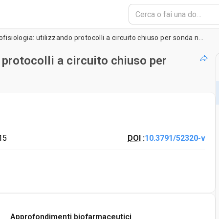
Real-time Elettrofisiologia: utilizzando protocolli a circuito chiuso per sonda neuronali Dynamics and Beyond
 protocolli a circuito chiuso per
15
DOI :
10.3791/52320-v
Approfondimenti biofarmaceutici