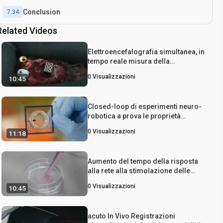
Conclusion
7:34
Related Videos
Elettroencefalografia simultanea, in
tempo reale misura della
concentrazione di lattato e la
0
Visualizzazioni
10:45
manipolazione Optogenetic di
attività neuronale nella corteccia
cerebrale Rodentia
Closed-loop di esperimenti neuro-
robotica a prova le proprietà
computazionali di neuronali
0
Visualizzazioni
11:18
Networks
Aumento del tempo della risposta
alla rete alla stimolazione delle
colture cellulari neuronali sulle
0
Visualizzazioni
10:45
matrici di microelettrodi
acuto In Vivo Registrazioni