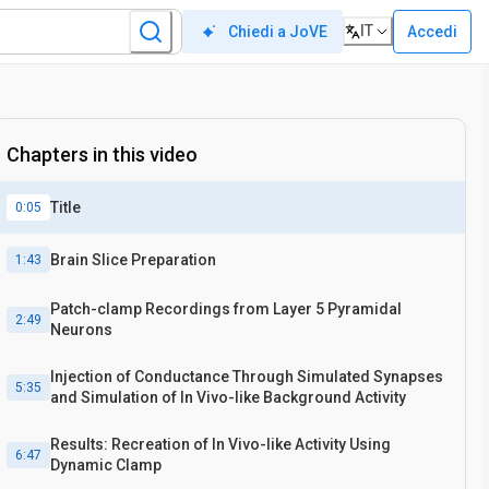
IT
Accedi
Chiedi a JoVE
Chapters in this video
Title
0:05
Brain Slice Preparation
1:43
Patch-clamp Recordings from Layer 5 Pyramidal
2:49
Neurons
Injection of Conductance Through Simulated Synapses
5:35
and Simulation of In Vivo-like Background Activity
Results: Recreation of In Vivo-like Activity Using
6:47
Dynamic Clamp