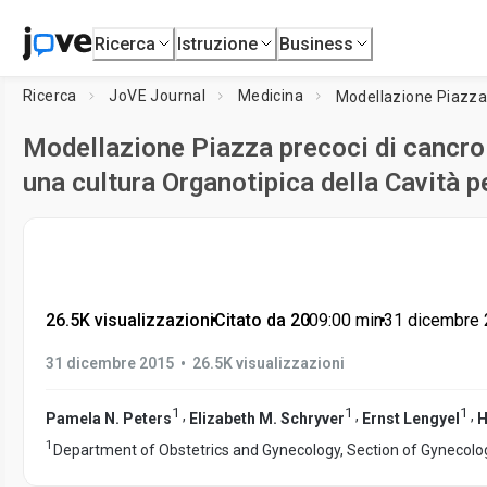
Ricerca
Istruzione
Business
Ricerca
JoVE Journal
Medicina
Modellazione Piazza precoci di cancro 
una cultura Organotipica della Cavità 
26.5K visualizzazioni
•
Citato da 20
•
09:00
min
•
31 dicembre
•
31 dicembre 2015
26.5K visualizzazioni
1
1
1
,
,
,
Pamela N. Peters
Elizabeth M. Schryver
Ernst Lengyel
H
1
Department of Obstetrics and Gynecology, Section of Gynecolo