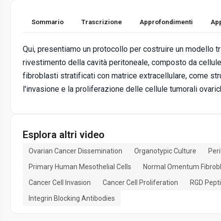
Sommario
Trascrizione
Approfondimenti
App
Qui, presentiamo un protocollo per costruire un modello 
rivestimento della cavità peritoneale, composto da cellul
fibroblasti stratificati con matrice extracellulare, come s
l'invasione e la proliferazione delle cellule tumorali ovaric
Esplora altri video
Ovarian Cancer Dissemination
Organotypic Culture
Peri
Primary Human Mesothelial Cells
Normal Omentum Fibrobl
Cancer Cell Invasion
Cancer Cell Proliferation
RGD Pepti
Integrin Blocking Antibodies