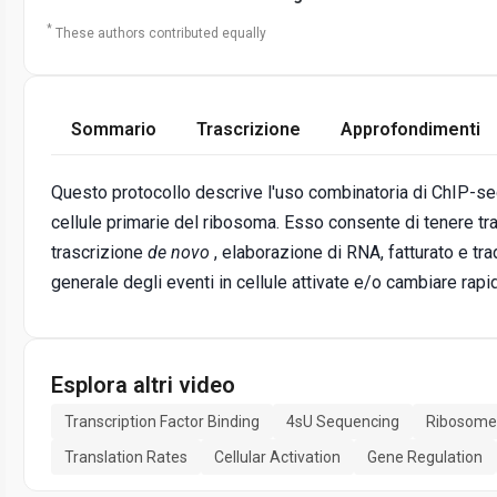
*
These authors contributed equally
Sommario
Trascrizione
Approfondimenti
Questo protocollo descrive l'uso combinatoria di ChIP-seq,
cellule primarie del ribosoma. Esso consente di tenere trac
trascrizione
de novo
, elaborazione di RNA, fatturato e tr
generale degli eventi in cellule attivate e/o cambiare rap
Esplora altri video
Transcription Factor Binding
4sU Sequencing
Ribosome 
Translation Rates
Cellular Activation
Gene Regulation