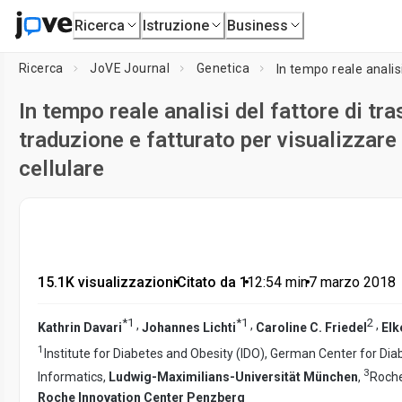
Ricerca
Istruzione
Business
Ricerca
JoVE Journal
Genetica
In tempo reale analisi del fattore di tr
traduzione e fatturato per visualizzare 
cellulare
15.1K visualizzazioni
•
Citato da 1
•
12:54
min
•
7 marzo 2018
*
1
*
1
2
,
,
,
Kathrin Davari
Johannes Lichti
Caroline C. Friedel
Elk
1
Institute for Diabetes and Obesity (IDO), German Center for Di
3
Informatics,
Ludwig-Maximilians-Universität München
,
Roche
Roche Innovation Center Penzberg