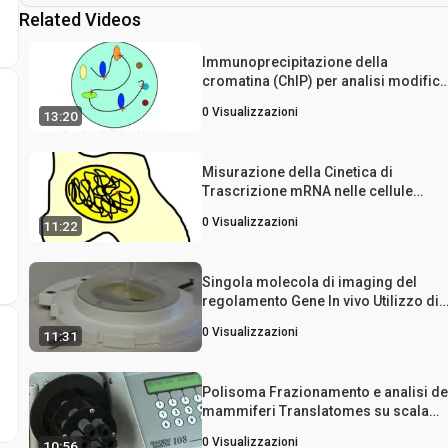
Related Videos
Immunoprecipitazione della
cromatina (ChIP) per analisi modifica
dinamica Histone nell'espressione
0
Visualizzazioni
13:20
genica attivata nelle cellule umane
Misurazione della Cinetica di
Trascrizione mRNA nelle cellule
viventi singolo
0
Visualizzazioni
11:22
Singola molecola di imaging del
regolamento Gene In vivo Utilizzo di
attivazione Cotranslational da
0
Visualizzazioni
11:31
Cleavage (CoTrAC)
Polisoma Frazionamento e analisi de
mammiferi Translatomes su scala
Genome-wide
0
Visualizzazioni
10:56