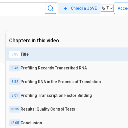
IT
Acce
Chiedi a JoVE
Chapters in this video
Title
0:05
Profiling Recently Transcribed RNA
0:46
Profiling RNA in the Process of Translation
3:52
Profiling Transcription Factor Binding
8:01
Results: Quality Control Tests
10:35
Conclusion
12:05