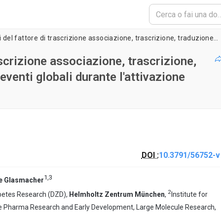
In tempo reale analisi del fattore di trascrizione associazione, trascrizione, traduzione e fatturato per visualizzare eventi globali durante l'attivazione cellulare
ascrizione associazione, trascrizione,
eventi globali durante l'attivazione
DOI :
10.3791/56752-v
1
,
3
e Glasmacher
2
abetes Research (DZD),
Helmholtz Zentrum München
,
Institute for
 Pharma Research and Early Development, Large Molecule Research,