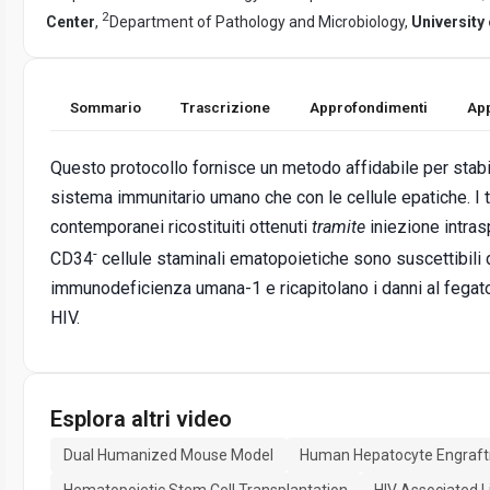
2
Center
,
Department of Pathology and Microbiology,
University
Sommario
Trascrizione
Approfondimenti
App
Questo protocollo fornisce un metodo affidabile per stabil
sistema immunitario umano che con le cellule epatiche. I 
contemporanei ricostituiti ottenuti
tramite
iniezione intras
-
CD34
cellule staminali ematopoietiche sono suscettibili d
immunodeficienza umana-1 e ricapitolano i danni al fegato
HIV.
Esplora altri video
Dual Humanized Mouse Model
Human Hepatocyte Engraf
Hematopoietic Stem Cell Transplantation
HIV Associated L