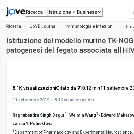
Ricerca
Istruzione
Business
Ricerca
JoVE Journal
Immunologia e Infezioni
Istituzione del modello murino TK-NOG 
patogenesi del fegato associata all'HI
8.1K visualizzazioni
•
Citato da 7
•
10:12
min
•
11 settembre 2
•
11 settembre 2019
8.1K visualizzazioni
1
1
,
,
Raghubendra Singh Dagur
Weimin Wang
Edward Makaro
1
Larisa Y. Poluektova
1
Department of Pharmacology and Experimental Neuroscience,