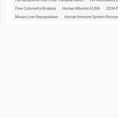
Flow Cytometry Analysis
Human Albumin ELISA
CD34 Po
Mouse Liver Repopulation
Human Immune System Reconst