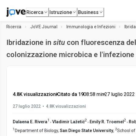
Ricerca
Istruzione
Business
Ricerca
JoVE Journal
Immunologia e Infezioni
Ibrid
Ibridazione in
situ
con fluorescenza dell
colonizzazione microbica e l'infezione 
4.8K visualizzazioni
•
Citato da 19
•
08:58
min
•
27 luglio 2022
•
27 luglio 2022
4.8K visualizzazioni
1
2
2
,
,
,
Dalaena E. Rivera
Vladimir Lažetić
Emily R. Troemel
Rob
1
2
Department of Biology,
San Diego State University
,
School of