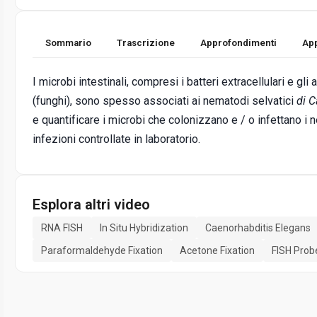
Sommario
Trascrizione
Approfondimenti
App
I microbi intestinali, compresi i batteri extracellulari e gli
(funghi), sono spesso associati ai nematodi selvatici
di C
e quantificare i microbi che colonizzano e / o infettano i
infezioni controllate in laboratorio.
Esplora altri video
RNA FISH
In Situ Hybridization
Caenorhabditis Elegans
Paraformaldehyde Fixation
Acetone Fixation
FISH Prob