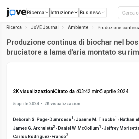
Ricerca
Istruzione
Business
Ricerca
JoVE Journal
Ambiente
Produzione continua di biochar nel bos
bruciatore a lama d'aria montato su ri
2K visualizzazioni
•
Citato da 4
•
03:42
min
•
5 aprile 2024
•
5 aprile 2024
2K visualizzazioni
1
1
,
,
Deborah S. Page-Dumroese
Joanne M. Tirocke
Nathanie
2
1
,
,
James G. Archuleta
Daniel W. McCollum
Jeffrey Morisett
3
Carlos Rodriguez-Franco