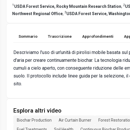
1
2
USDA Forest Service, Rocky Mountain Research Station
,
US
3
Northwest Regional Office
,
USDA Forest Service, Washington
Sommario
Trascrizione
Approfondimenti
App
Descriviamo l'uso di un'unità di pirolisi mobile basata sul 
d'aria per creare continuamente biochar. La tecnologia rid
cumuli a cielo aperto, con conseguente riduzione delle em
suolo. Il protocollo include linee guida per la selezione, i
sito.
Esplora altri video
Biochar Production
Air Curtain Burner
Forest Restorati
Fuel Treatments
Soil Health
Continuous Biochar Produc