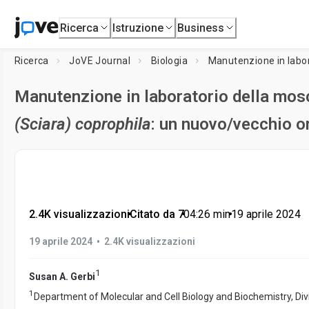
Ricerca
Istruzione
Business
Ricerca
JoVE Journal
Biologia
Manutenzione in labora
Manutenzione in laboratorio della mosca
(Sciara) coprophila
: un nuovo/vecchio 
2.4K visualizzazioni
•
Citato da 7
•
04:26
min
•
19 aprile 2024
•
19 aprile 2024
2.4K visualizzazioni
1
Susan A. Gerbi
1
Department of Molecular and Cell Biology and Biochemistry, Div