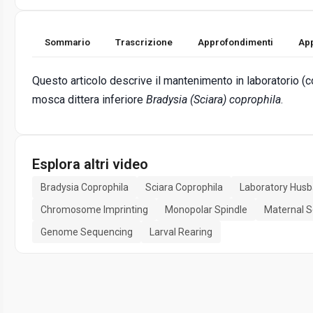
Sommario
Trascrizione
Approfondimenti
App
Questo articolo descrive il mantenimento in laboratorio (
mosca dittera inferiore
Bradysia (Sciara) coprophila
.
Esplora altri video
Bradysia Coprophila
Sciara Coprophila
Laboratory Husb
Chromosome Imprinting
Monopolar Spindle
Maternal S
Genome Sequencing
Larval Rearing