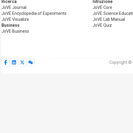
Ricerca
Istruzione
JoVE Journal
JoVE Core
JoVE Encyclopedia of Experiments
JoVE Science Educat
JoVE Visualize
JoVE Lab Manual
Business
JoVE Quiz
JoVE Business
Copyright © 2