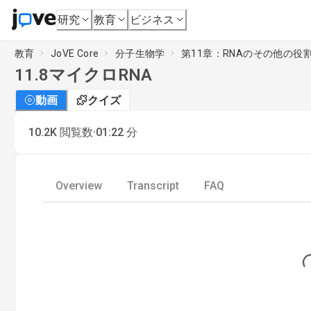
研究
教育
ビジネス
教育
JoVE Core
分子生物学
第11章：RNAのその他の役
11.8
マイクロRNA
動画
クイズ
·
10.2K
閲覧数
01:22
分
Overview
Transcript
FAQ
Lo