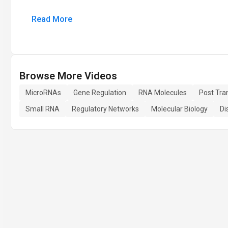
Read More
Browse More Videos
MicroRNAs
Gene Regulation
RNA Molecules
Post Tran
Small RNA
Regulatory Networks
Molecular Biology
Di