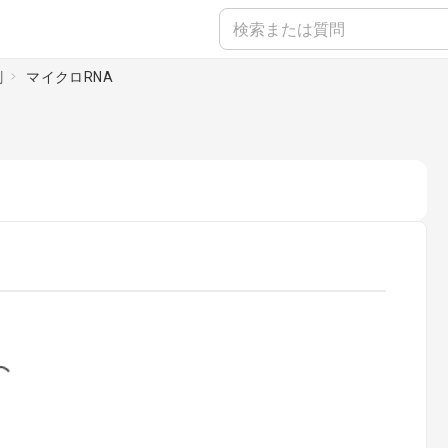
割
マイクロRNA
ading...