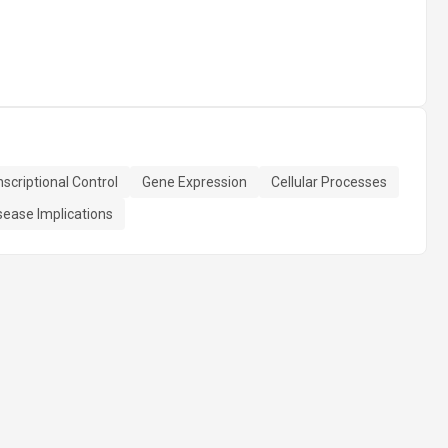
scriptional Control
Gene Expression
Cellular Processes
sease Implications