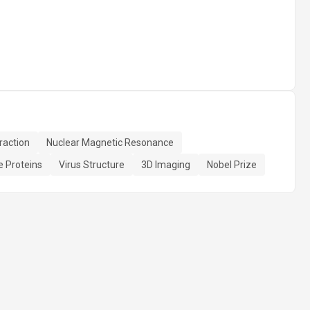
raction
Nuclear Magnetic Resonance
 Proteins
Virus Structure
3D Imaging
Nobel Prize