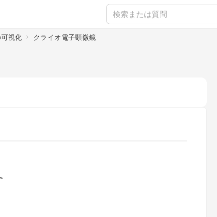
の可視化
クライオ電子顕微鏡
ading...