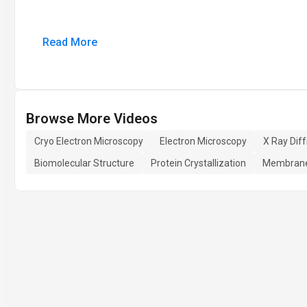
Read More
Browse More Videos
Cryo Electron Microscopy
Electron Microscopy
X Ray Diff
Biomolecular Structure
Protein Crystallization
Membrane