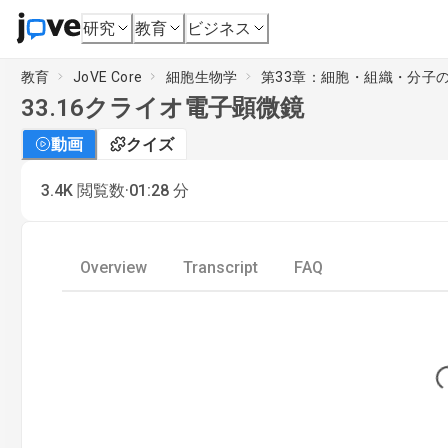
研究
教育
ビジネス
教育
JoVE Core
細胞生物学
第33章：細胞・組織・分子
33.16
クライオ電子顕微鏡
動画
クイズ
·
3.4K
閲覧数
01:28
分
Overview
Transcript
FAQ
Lo