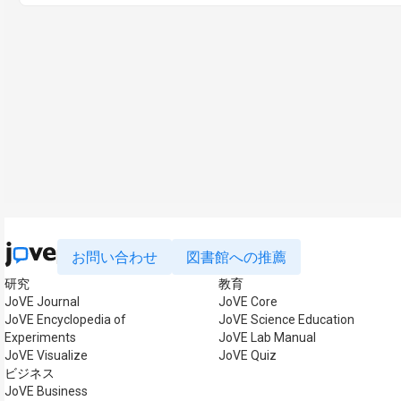
お問い合わせ
図書館への推薦
研究
教育
JoVE Journal
JoVE Core
JoVE Encyclopedia of
JoVE Science Education
Experiments
JoVE Lab Manual
JoVE Visualize
JoVE Quiz
ビジネス
JoVE Business