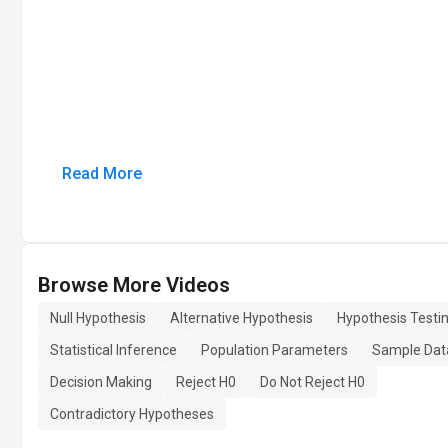
Read More
Browse More Videos
Null Hypothesis
Alternative Hypothesis
Hypothesis Testi
Statistical Inference
Population Parameters
Sample Dat
Decision Making
Reject H0
Do Not Reject H0
Contradictory Hypotheses