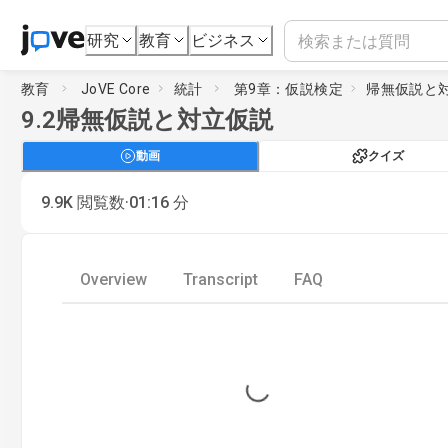
研究
教育
ビジネス
教育
JoVE Core
統計
第9章：仮説検定
帰無仮説と
9.2
帰無仮説と対立仮説
動画
クイズ
·
9.9K
閲覧数
01:16
分
Overview
Transcript
FAQ
Loading...