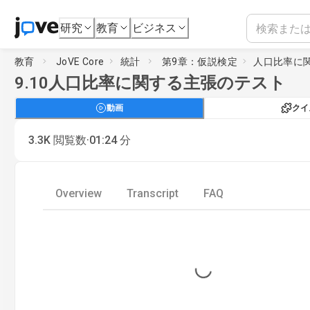
研究
教育
ビジネス
教育
JoVE Core
統計
第9章：仮説検定
人口比率に
9.10
人口比率に関する主張のテスト
動画
クイ
·
3.3K
閲覧数
01:24
分
Overview
Transcript
FAQ
Loading...