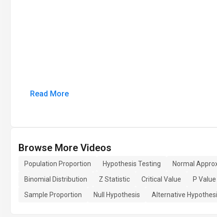
Read More
Browse More Videos
Population Proportion
Hypothesis Testing
Normal Appro
Binomial Distribution
Z Statistic
Critical Value
P Value
Sample Proportion
Null Hypothesis
Alternative Hypothes