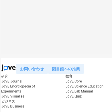
お問い合わせ
図書館への推薦
研究
教育
JoVE Journal
JoVE Core
JoVE Encyclopedia of
JoVE Science Education
Experiments
JoVE Lab Manual
JoVE Visualize
JoVE Quiz
ビジネス
JoVE Business