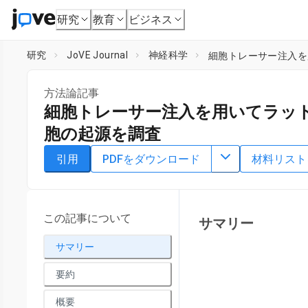
研究
教育
ビジネス
研究
JoVE Journal
神経科学
細胞トレーサー注入を
方法論記事
細胞トレーサー注入を用いてラッ
胞の起源を調査
DOI：
10.3791/63580
⸱
2022年3月16日
引用
PDFをダウンロード
材料リスト
*
1
,
2
*
1
,
2
1
,
,
,
Stefan Wanderer
Basil E. Grüter
Jeannine Kümin
3
4
,
,
Michael von Gunten
Hans Rudolf Widmer
Serge Marba
1
2
Department of Neurosurgery,
Kantonsspital Aarau
,
Cerebr
この記事について
サマリー
3
4
University of Bern
,
Institute of Pathology Laenggasse
,
D
サマリー
Neuroscience Cluster,
Inselspital, Bern University Hospital,
*
These authors contributed equally
要約
概要