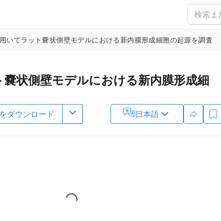
用いてラット嚢状側壁モデルにおける新内膜形成細胞の起源を調査
ト嚢状側壁モデルにおける新内膜形成細
をダウンロード
日本語
2
1
,
2
2
1
,
2
,
,
,
,
Gwendoline Boillat
Sivani Sivanrupan
Kristina Catalano
1
,
2
,
5
1
,
2
,
5
,
cher
Lukas Andereggen
ovascular Research Group, Department for BioMedical Research,
epartment of Neurosurgery, Neurocenter and Regenerative
5
 University of Bern
,
Faculty of Medicine,
University of Bern
Loading...