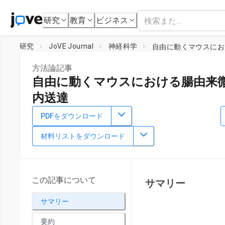
研究
教育
ビジネス
研究
JoVE Journal
神経科学
自由に動くマウスにお
方法論記事
自由に動くマウスにおける腸由来
内送達
DOI：
10.3791/63972
⸱
2022年6月2日
PDFをダウンロード
*
1
,
2
*
2
1
,
2
,
,
Chia-Wei Liou
Tzu-Hsuan Yao
Wei-Li Wu
材料リストをダウンロード
1
Institute of Basic Medical Sciences, College of Medicine,
Nat
2
Department of Physiology, College of Medicine,
National Ch
*
These authors contributed equally
この記事について
サマリー
サマリー
要約