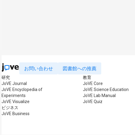
お問い合わせ
図書館への推薦
研究
教育
JoVE Journal
JoVE Core
JoVE Encyclopedia of
JoVE Science Education
Experiments
JoVE Lab Manual
JoVE Visualize
JoVE Quiz
ビジネス
JoVE Business