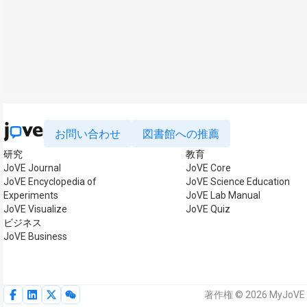
お問い合わせ
図書館への推薦
研究
教育
JoVE Journal
JoVE Core
JoVE Encyclopedia of
JoVE Science Education
Experiments
JoVE Lab Manual
JoVE Visualize
JoVE Quiz
ビジネス
JoVE Business
著作権 © 2026 MyJoV