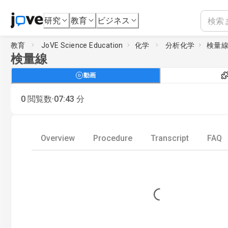
研究
教育
ビジネス
教育
JoVE Science Education
化学
分析化学
検量
検量線
動画
·
0
閲覧数
07:43
分
Overview
Procedure
Transcript
FAQ
Loading...