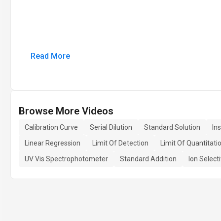
Read More
Browse More Videos
Calibration Curve
Serial Dilution
Standard Solution
In
Linear Regression
Limit Of Detection
Limit Of Quantitati
UV Vis Spectrophotometer
Standard Addition
Ion Select