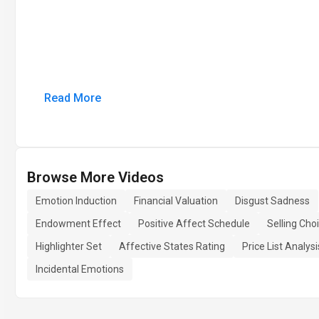
Read More
Browse More Videos
Emotion Induction
Financial Valuation
Disgust Sadness
Endowment Effect
Positive Affect Schedule
Selling Cho
Highlighter Set
Affective States Rating
Price List Analysi
Incidental Emotions