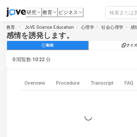
研究
教育
ビジネス
教育
JoVE Science Education
心理学
社会心理学
感
感情を誘発します。
動画
クイ
·
0
閲覧数
10:22
分
Overview
Procedure
Transcript
FAQ
Loading...