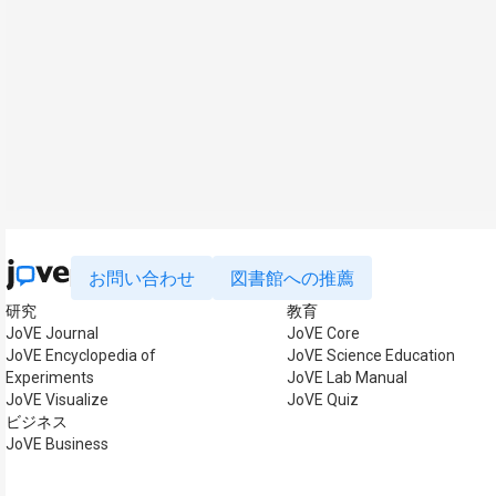
お問い合わせ
図書館への推薦
研究
教育
JoVE Journal
JoVE Core
JoVE Encyclopedia of
JoVE Science Education
Experiments
JoVE Lab Manual
JoVE Visualize
JoVE Quiz
ビジネス
JoVE Business