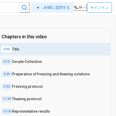
JA
サインイン
JoVEに質問する
Chapters in this video
Title
0:00
Oocyte Collection
0:15
Preparation of freezing and thawing solutions
3:49
Freezing protocol
6:32
Thawing protocol
11:39
Representative results
13:18