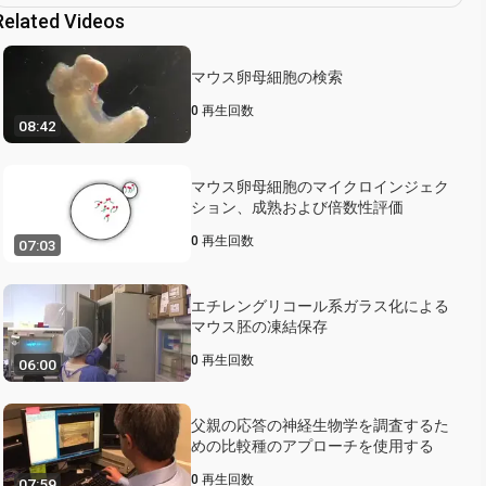
Related Videos
マウス卵母細胞の検索
0
再生回数
08:42
マウス卵母細胞のマイクロインジェク
ション、成熟および倍数性評価
0
再生回数
07:03
エチレングリコール系ガラス化による
マウス胚の凍結保存
0
再生回数
06:00
父親の応答の神経生物学を調査するた
めの比較種のアプローチを使用する
0
再生回数
07:59