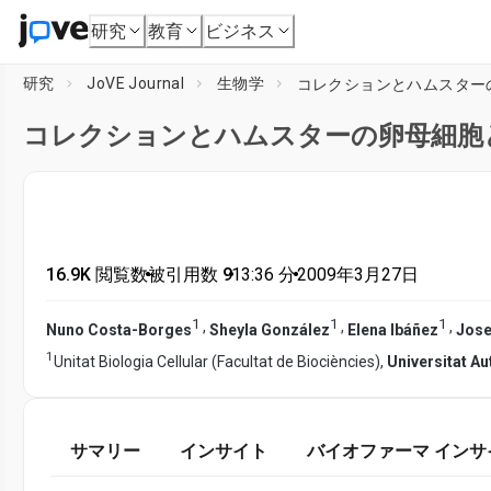
研究
教育
ビジネス
研究
JoVE Journal
生物学
コレクションとハムスター
コレクションとハムスターの卵母細胞
16.9K 閲覧数
•
被引用数 9
•
13:36
分
•
2009年3月27日
1
1
1
,
,
,
Nuno Costa-Borges
Sheyla González
Elena Ibáñez
Jose
1
Unitat Biologia Cellular (Facultat de Biociències),
Universitat A
サマリー
インサイト
バイオファーマ インサ