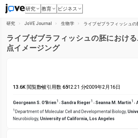
研究
教育
ビジネス
研究
JoVE Journal
生物学
ライブゼブラフィッシュの
ライブゼブラフィッシュの胚における
点イメージング
13.6K 閲覧数
•
被引用数 65
•
12:21
分
•
2009年2月16日
1
1
1
,
,
,
Georgeann S. O'Brien
Sandra Rieger
Seanna M. Martin
1
Department of Molecular Cell and Developmental Biology,
Unive
Neurobiology,
University of California, Los Angeles