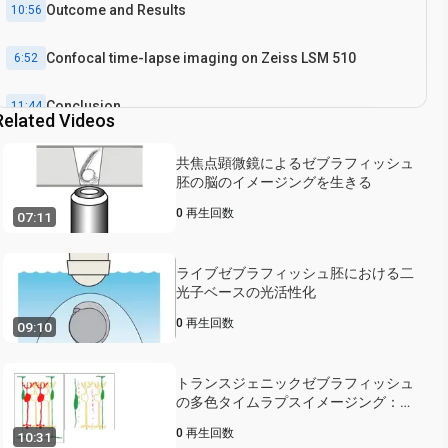
Outcome and Results
10:56
Confocal time-lapse imaging on Zeiss LSM 510
6:52
Conclusion
11:44
Related Videos
共焦点顕微鏡によるゼブラフィッシュ
胚の脳のイメージングを生きる
0
再生回数
07:11
ライブゼブラフィッシュ胚における二
光子ベースの光活性化
0
再生回数
09:10
トランスジェニックゼブラフィッシュ
の多色タイムラプスイメージング：標
的神経細胞のアブレーションによって
0
再生回数
10:31
活性化を可視化網膜幹細胞