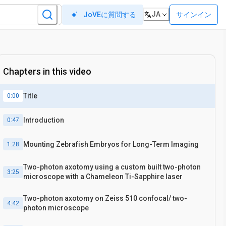
JA
サインイン
JoVEに質問する
Chapters in this video
Title
0:00
Introduction
0:47
Mounting Zebrafish Embryos for Long-Term Imaging
1:28
Two-photon axotomy using a custom built two-photon
3:25
microscope with a Chameleon Ti-Sapphire laser
Two-photon axotomy on Zeiss 510 confocal/ two-
4:42
photon microscope