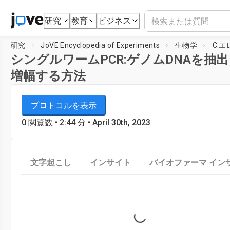
研究
教育
ビジネス
研究
JoVE Encyclopedia of Experiments
生物学
C.
シングルワームPCR:ゲノムDNAを抽
増幅する方法
JoVE Encyclopedia of Experiments
プレイヤーを読み込み中...
プロトコルを表示
生物学
0
閲覧数
•
2:44
分
• April 30th, 2023
文字起こし
インサイト
バイオファーマ イン
Loading...