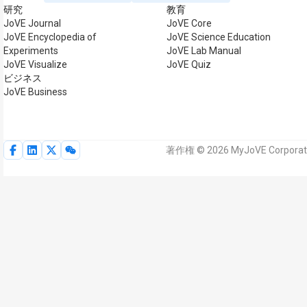
研究
教育
JoVE Journal
JoVE Core
JoVE Encyclopedia of
JoVE Science Education
Experiments
JoVE Lab Manual
JoVE Visualize
JoVE Quiz
ビジネス
JoVE Business
著作権 © 2026 MyJoVE Corp