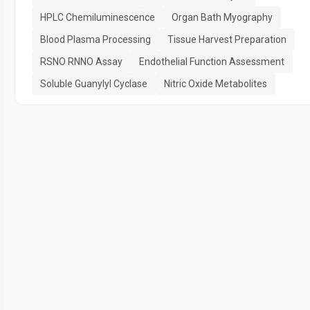
HPLC Chemiluminescence
Organ Bath Myography
Blood Plasma Processing
Tissue Harvest Preparation
RSNO RNNO Assay
Endothelial Function Assessment
Soluble Guanylyl Cyclase
Nitric Oxide Metabolites