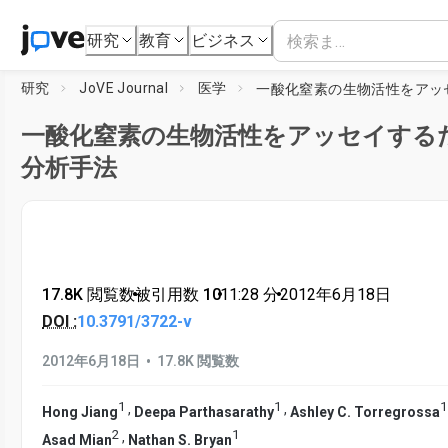
研究
教育
ビジネス
研究
JoVE Journal
医学
一酸化窒素の生物活性をアッセイする
分析手法
17.8K 閲覧数
•
被引用数 10
•
11:28
分
•
2012年6月18日
DOI :
10.3791/3722-v
•
2012年6月18日
17.8K 閲覧数
1
1
1
,
,
Hong Jiang
Deepa Parthasarathy
Ashley C. Torregrossa
2
1
,
Asad Mian
Nathan S. Bryan