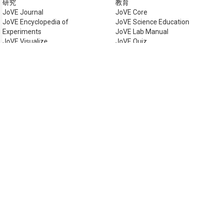
研究
教育
JoVE Journal
JoVE Core
JoVE Encyclopedia of
JoVE Science Education
Experiments
JoVE Lab Manual
JoVE Visualize
JoVE Quiz
ビジネス
JoVE Business
著作権 © 2026 MyJoVE Corpor