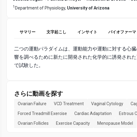
1
Department of Physiology,
University of Arizona
サマリー
文字起こし
インサイト
バイオファーマ
二つの運動パラダイムは、運動能力や運動に対する心臓
響を調べるために新たに開発された化学的に誘発された
で試験した。
さらに動画を探す
Ovarian Failure
VCD Treatment
Vaginal Cytology
Cag
Forced Treadmill Exercise
Cardiac Adaptation
Estrous C
Ovarian Follicles
Exercise Capacity
Menopause Model