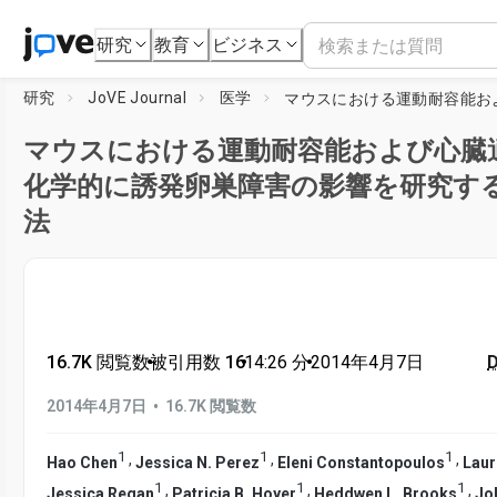
研究
教育
ビジネス
研究
JoVE Journal
医学
マウスにおける運動耐容能および心臓
化学的に誘発卵巣障害の影響を研究す
法
16.7K 閲覧数
•
被引用数 16
•
14:26
分
•
2014年4月7日
D
•
2014年4月7日
16.7K 閲覧数
1
1
1
,
,
,
Hao Chen
Jessica N. Perez
Eleni Constantopoulos
Laur
1
1
1
,
,
,
Jessica Regan
Patricia B. Hoyer
Heddwen L. Brooks
Jo