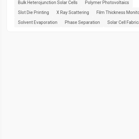
Bulk Heterojunction Solar Cells
Polymer Photovoltaics
Slot Die Printing
X Ray Scattering
Film Thickness Monit
Solvent Evaporation
Phase Separation
Solar Cell Fabric