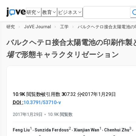
研究
教育
ビジネス
研究
JoVE Journal
工学
バルクヘテロ接合太陽電池の印刷作製
場で
形態キャラクタリゼーション
10.9K 閲覧数
•
被引用数 3
•
07:32
分
•
2017年1月29日
DOI :
10.3791/53710-v
•
2017年1月29日
10.9K 閲覧数
1
2
1
3
,
,
,
,
Feng Liu
Sunzida Ferdous
Xianjian Wan
Chenhui Zhu