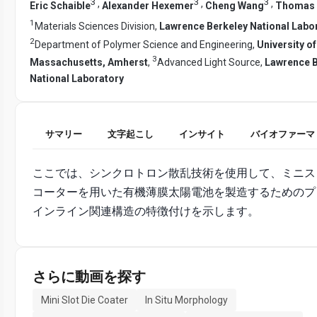
3
3
3
,
,
,
Eric Schaible
Alexander Hexemer
Cheng Wang
Thomas P
1
Materials Sciences Division,
Lawrence Berkeley National Labo
2
Department of Polymer Science and Engineering,
University of
3
Massachusetts, Amherst
,
Advanced Light Source,
Lawrence B
National Laboratory
サマリー
文字起こし
インサイト
バイオファーマ
ここでは、シンクロトロン散乱技術を使用して、ミニス
コーターを用いた有機薄膜太陽電池を製造するためのプ
インライン関連構造の特徴付けを示します。
さらに動画を探す
Mini Slot Die Coater
In Situ Morphology