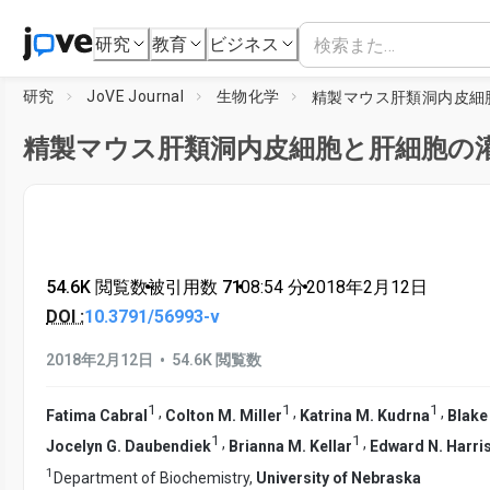
研究
教育
ビジネス
研究
JoVE Journal
生物化学
精製マウス肝類洞内皮細
精製マウス肝類洞内皮細胞と肝細胞の
54.6K 閲覧数
•
被引用数 71
•
08:54
分
•
2018年2月12日
DOI :
10.3791/56993-v
•
2018年2月12日
54.6K 閲覧数
1
1
1
,
,
,
Fatima Cabral
Colton M. Miller
Katrina M. Kudrna
Blake
1
1
,
,
Jocelyn G. Daubendiek
Brianna M. Kellar
Edward N. Harri
1
Department of Biochemistry,
University of Nebraska