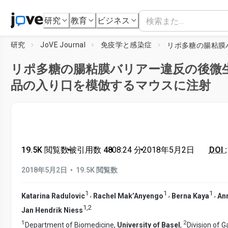
研究
教育
ビジネス
研究
JoVE Journal
免疫学と感染症
リポ多糖の腸粘膜バリアー違反の後微
品の入り口を模倣するマウスに注射
19.5K 閲覧数
•
被引用数 48
•
08:24
分
•
2018年5月2日
DOI :
•
2018年5月2日
19.5K 閲覧数
1
1
1
,
,
,
Katarina Radulovic
Rachel Mak’Anyengo
Berna Kaya
Ann
1
,
2
Jan Hendrik Niess
1
2
Department of Biomedicine,
University of Basel
,
Division of 