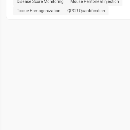
Disease Score Monitoring
Mouse Peritoneal Injection
Tissue Homogenization
QPCR Quantification