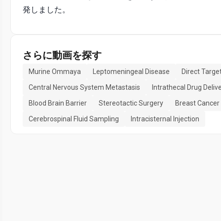
発しました。
さらに動画を探す
Murine Ommaya
Leptomeningeal Disease
Direct Targ
Central Nervous System Metastasis
Intrathecal Drug Deliv
Blood Brain Barrier
Stereotactic Surgery
Breast Cancer
Cerebrospinal Fluid Sampling
Intracisternal Injection