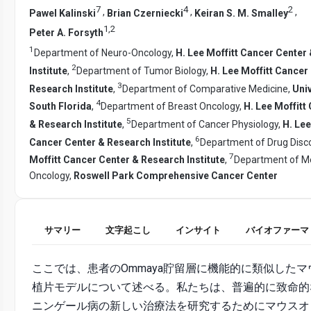
7
4
2
,
,
,
Pawel Kalinski
Brian Czerniecki
Keiran S. M. Smalley
1
,
2
Peter A. Forsyth
1
Department of Neuro-Oncology,
H. Lee Moffitt Cancer Center
2
Institute
,
Department of Tumor Biology,
H. Lee Moffitt Cancer
3
Research Institute
,
Department of Comparative Medicine,
Univ
4
South Florida
,
Department of Breast Oncology,
H. Lee Moffitt
5
& Research Institute
,
Department of Cancer Physiology,
H. Lee
6
Cancer Center & Research Institute
,
Department of Drug Disc
7
Moffitt Cancer Center & Research Institute
,
Department of M
Oncology,
Roswell Park Comprehensive Cancer Center
サマリー
文字起こし
インサイト
バイオファーマ
ここでは、患者のOmmaya貯留層に機能的に類似した
植片モデルについて述べる。私たちは、普遍的に致命的
ニンゲール病の新しい治療法を研究するためにマウスオ