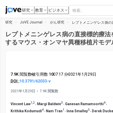
研究
教育
ビジネス
研究
JoVE Journal
がん研究
レプトメニンゲレス病の直接標的療法
するマウス・オンマヤ異種移植片モデ
7.9K 閲覧数
•
被引用数 10
•
07:17
分
•
2021年1月29日
DOI :
10.3791/62033-v
•
2021年1月29日
7.9K 閲覧数
1
,
2
3
4
,
,
,
Vincent Law
Margi Baldwin
Ganesan Ramamoorthi
4
1
5
,
,
,
Krithika Kodumudi
Nam Tran
Inna Smalley
Derek Ducke