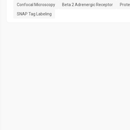
Confocal Microscopy
Beta 2 Adrenergic Receptor
Prote
SNAP Tag Labeling