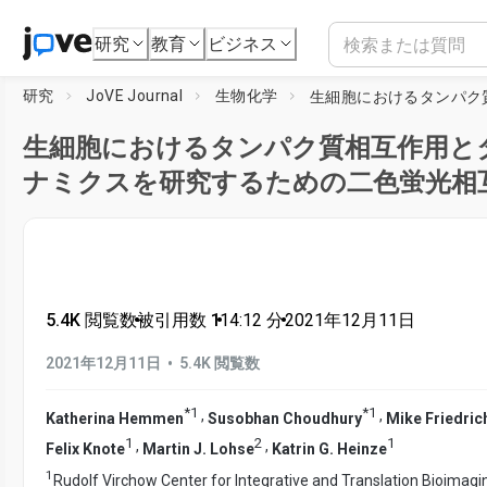
研究
教育
ビジネス
研究
JoVE Journal
生物化学
生細胞におけるタンパク質相互作用と
ナミクスを研究するための二色蛍光相
5.4K 閲覧数
•
被引用数 1
•
14:12
分
•
2021年12月11日
•
2021年12月11日
5.4K 閲覧数
*
1
*
1
,
,
Katherina Hemmen
Susobhan Choudhury
Mike Friedric
1
2
1
,
,
Felix Knote
Martin J. Lohse
Katrin G. Heinze
1
Rudolf Virchow Center for Integrative and Translation Bioimagi