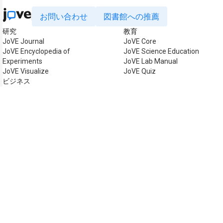
お問い合わせ
図書館への推薦
研究
教育
JoVE Journal
JoVE Core
JoVE Encyclopedia of
JoVE Science Education
Experiments
JoVE Lab Manual
JoVE Visualize
JoVE Quiz
ビジネス
JoVE Business
著作権 © 2026 MyJoVE Cor