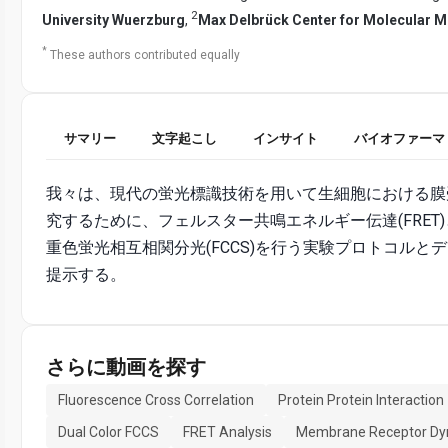
2
University Wuerzburg
,
Max Delbrück Center for Molecular Me
*
These authors contributed equally
サマリー
文字起こし
インサイト
バイオファーマ
我々は、現代の蛍光標識技術を用いて生細胞における膜
究するために、フェルスター共鳴エネルギー伝達(FRET
重色蛍光相互相関分光(FCCS)を行う実験プロトコルと
提示する。
さらに動画を探す
Fluorescence Cross Correlation
Protein Protein Interaction
Dual Color FCCS
FRET Analysis
Membrane Receptor Dy