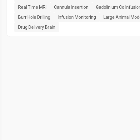
Real Time MRI
Cannula Insertion
Gadolinium Co Infusio
Burr Hole Drilling
Infusion Monitoring
Large Animal Mod
Drug Delivery Brain