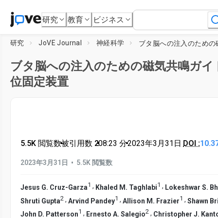
研究
教育
ビジネス
研究
JoVE Journal
神経科学
ブタ脳への注入のための磁気共鳴ガイ
位固定装置
5.5K 閲覧数
•
被引用数 2
•
08:23
分
•
2023年3月31日
DOI :
10.3
•
2023年3月31日
5.5K 閲覧数
1
1
,
,
Jesus G. Cruz-Garza
Khaled M. Taghlabi
Lokeshwar S. B
2
1
1
,
,
,
Shruti Gupta
Arvind Pandey
Allison M. Frazier
Shawn Br
1
2
,
,
John D. Patterson
Ernesto A. Salegio
Christopher J. Kant