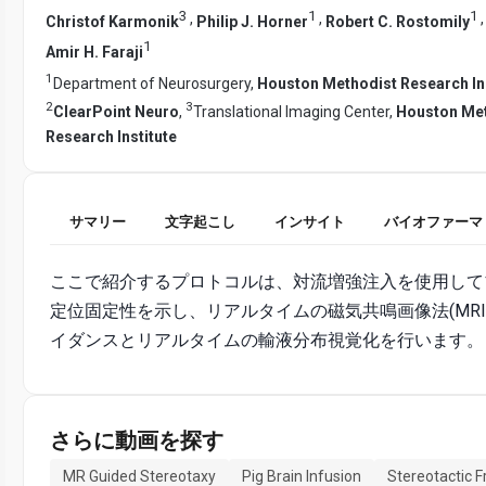
3
1
1
,
,
Christof Karmonik
Philip J. Horner
Robert C. Rostomily
1
Amir H. Faraji
1
Department of Neurosurgery,
Houston Methodist Research Ins
2
3
ClearPoint Neuro
,
Translational Imaging Center,
Houston Me
Research Institute
サマリー
文字起こし
インサイト
バイオファーマ
ここで紹介するプロトコルは、対流増強注入を使用して
定位固定性を示し、リアルタイムの磁気共鳴画像法(MRI
イダンスとリアルタイムの輸液分布視覚化を行います。
さらに動画を探す
MR Guided Stereotaxy
Pig Brain Infusion
Stereotactic 