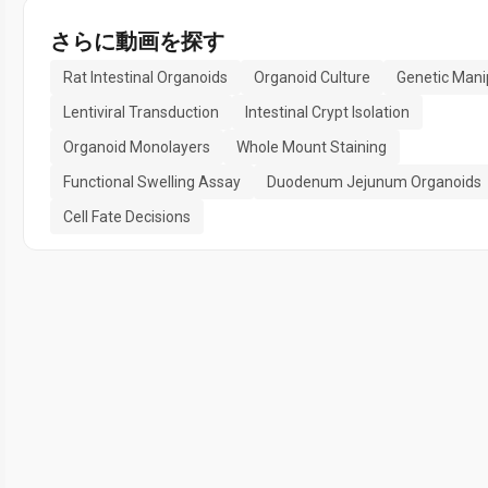
さらに動画を探す
Rat Intestinal Organoids
Organoid Culture
Genetic Mani
Lentiviral Transduction
Intestinal Crypt Isolation
Organoid Monolayers
Whole Mount Staining
Functional Swelling Assay
Duodenum Jejunum Organoids
Cell Fate Decisions