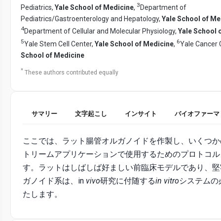
3
Pediatrics,
Yale School of Medicine
,
Department of
Pediatrics/Gastroenterology and Hepatology,
Yale School of Me
4
Department of Cellular and Molecular Physiology,
Yale School 
5
6
Yale Stem Cell Center,
Yale School of Medicine
,
Yale Cancer 
School of Medicine
*
These authors contributed equally
サマリー
文字起こし
インサイト
バイオファーマ
ここでは、ラット腸管オルガノイドを作製し、いくつか
トリームアプリケーションで使用するためのプロトコル
す。ラットはしばしば好ましい前臨床モデルであり、堅
ガノイド系は、in
vivo
研究に付随する
in vitro
システムの
たします。