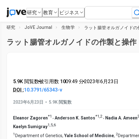
研究
教育
ビジネス
研究
JoVE Journal
生物学
ラット腸管オルガノイドの作製と操作
5.9K 閲覧数
•
被引用数 10
•
09:49
分
•
2023年6月23日
DOI :
10.3791/65343-v
•
2023年6月23日
5.9K 閲覧数
*
1
*
1
,
2
,
,
Eleanor Zagoren
Anderson K. Santos
Nadia A. Ameen
1
,
5
,
6
Kaelyn Sumigray
1
2
Department of Genetics,
Yale School of Medicine
,
Departmen