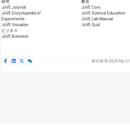
研究
教育
JoVE Journal
JoVE Core
JoVE Encyclopedia of
JoVE Science Education
Experiments
JoVE Lab Manual
JoVE Visualize
JoVE Quiz
ビジネス
JoVE Business
著作権 © 2026 MyJ