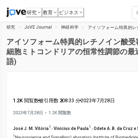
研究
教育
ビジネス
研究
JoVE Journal
神経科学
アイソフォーム特異的レチノイン酸受
細胞ミトコンドリアの恒常性調節の最
語)
1.2K 閲覧数
•
被引用数 2
•
08:33
分
•
2023年7月28日
•
2023年7月28日
1.2K 閲覧数
1
1
,
,
José J. M. Vitória
Vinícius de Paula
Odete A. B. da Cruz e 
1
Neuroscience and Signalling Laboratory, Institute of Biomedici