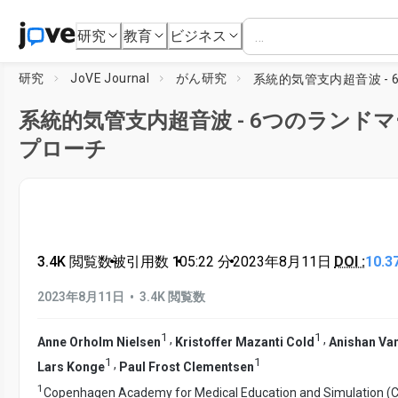
研究
教育
ビジネス
研究
JoVE Journal
がん研究
系統的気管支内超音波 - 6つのランド
プローチ
3.4K 閲覧数
•
被引用数 1
•
05:22
分
•
2023年8月11日
DOI :
10.3
•
2023年8月11日
3.4K 閲覧数
1
1
,
,
Anne Orholm Nielsen
Kristoffer Mazanti Cold
Anishan V
1
1
,
Lars Konge
Paul Frost Clementsen
1
Copenhagen Academy for Medical Education and Simulation (