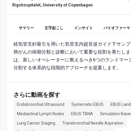
Rigshospitalet, University of Copenhagen
サマリー
文字起こし
インサイト
バイオファーマ
経気管支針吸引を用いた気管支内超音波ガイド下サンプ
肺がんの病期分類と診断において重要な役割を果たしま
は、新しいオペレーターに教えるべき6つのランドマー
分割する体系的な段階的アプローチを提案します。
さらに動画を探す
Endobronchial Ultrasound
Systematic EBUS
EBUS Lan
Mediastinal Lymph Nodes
EBUS TBNA
Simulation Based
Lung Cancer Staging
Transbronchial Needle Aspiration