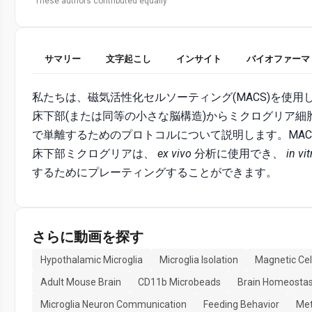
These authors contributed equally
サマリー
文字起こし
インサイト
バイオファーマ
私たちは、磁気活性化セルソーティング(MACS)を使用
床下部(または同等の小さな脳構造)からミクログリア細
で単離するためのプロトコルについて説明します。MAC
床下部ミクログリアは、
ex vivo
分析に使用でき、
in vit
するためにプレーティングすることができます。
さらに動画を探す
Hypothalamic Microglia
Microglia Isolation
Magnetic Cel
Adult Mouse Brain
CD11b Microbeads
Brain Homeostas
Microglia Neuron Communication
Feeding Behavior
Met