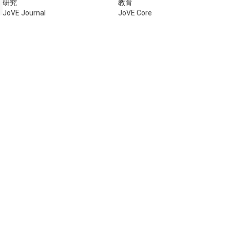
研究
教育
JoVE Journal
JoVE Core
JoVE Encyclopedia of
JoVE Science Education
Experiments
JoVE Lab Manual
JoVE Visualize
JoVE Quiz
ビジネス
JoVE Business
著作権 © 2026 MyJoVE Corpora