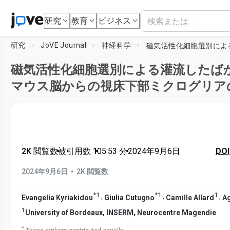
研究
教育
ビジネス
研究
JoVE Journal
神経科学
磁気活性化細胞選別による灌流したば
マウス脳からの視床下部ミクログリア
2K 閲覧数
•
被引用数 1
•
05:53
分
•
2024年9月6日
DOI
•
2024年9月6日
2K 閲覧数
*
1
*
1
1
,
,
,
Evangelia Kyriakidou
Giulia Cutugno
Camille Allard
Ag
1
University of Bordeaux, INSERM, Neurocentre Magendie
*