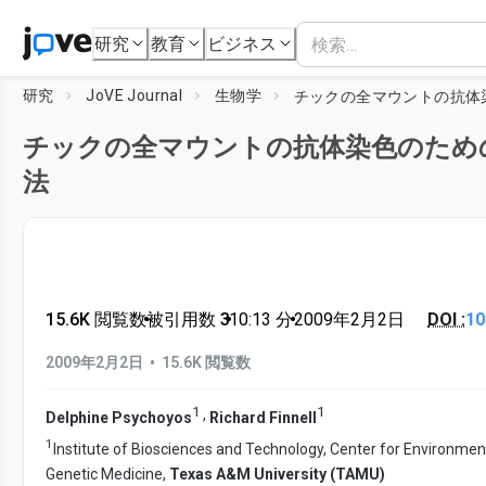
研究
教育
ビジネス
研究
JoVE Journal
生物学
チックの全マウントの抗体染色のため
法
15.6K 閲覧数
•
被引用数 3
•
10:13
分
•
2009年2月2日
DOI :
10
•
2009年2月2日
15.6K 閲覧数
1
1
,
Delphine Psychoyos
Richard Finnell
1
Institute of Biosciences and Technology, Center for Environmen
Genetic Medicine,
Texas A&M University (TAMU)