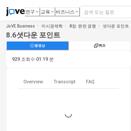
연구
교육
비즈니스
JoVE Business
미시경제학
8장: 완전 경쟁
셧다운 포인트
8.6
셧다운 포인트
동영상
퀴즈
·
929
조회수
01:19
분
Overview
Transcript
FAQ
Loading...