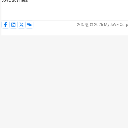
JoVE Business
저작권 © 2026 MyJoVE Corp