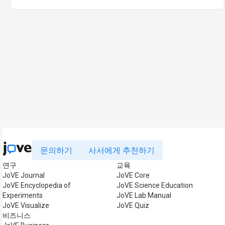
문의하기
사서에게 추천하기
연구
교육
JoVE Journal
JoVE Core
JoVE Encyclopedia of
JoVE Science Education
Experiments
JoVE Lab Manual
JoVE Visualize
JoVE Quiz
비즈니스