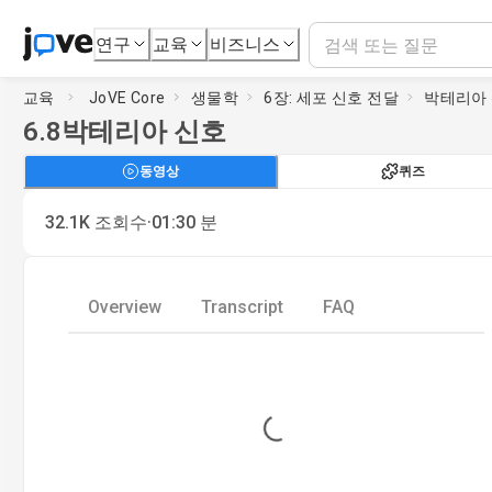
연구
교육
비즈니스
교육
JoVE Core
생물학
6장: 세포 신호 전달
박테리아
6.8
박테리아 신호
동영상
퀴즈
·
32.1K
조회수
01:30
분
Overview
Transcript
FAQ
Loading...