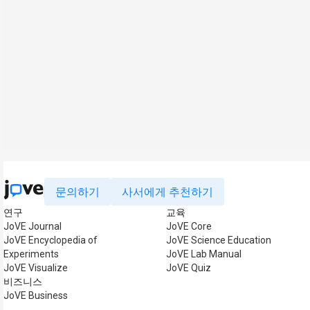
문의하기
사서에게 추천하기
연구
교육
JoVE Journal
JoVE Core
JoVE Encyclopedia of
JoVE Science Education
Experiments
JoVE Lab Manual
JoVE Visualize
JoVE Quiz
비즈니스
JoVE Business