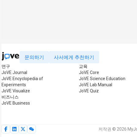
문의하기
사서에게 추천하기
연구
교육
JoVE Journal
JoVE Core
JoVE Encyclopedia of
JoVE Science Education
Experiments
JoVE Lab Manual
JoVE Visualize
JoVE Quiz
비즈니스
JoVE Business
저작권 © 2026 MyJo