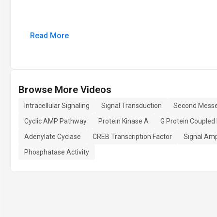
Read More
Browse More Videos
Intracellular Signaling
Signal Transduction
Second Mess
Cyclic AMP Pathway
Protein Kinase A
G Protein Coupled
Adenylate Cyclase
CREB Transcription Factor
Signal Amp
Phosphatase Activity