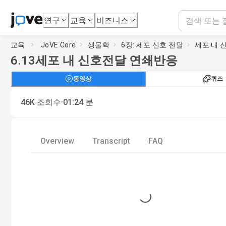
연구
교육
비즈니스
교육
JoVE Core
생물학
6장: 세포 신호 전달
세포 내 
6.13
세포 내 신호전달 연쇄반응
동영상
퀴즈
·
46K
조회수
01:24
분
Overview
Transcript
FAQ
Loading...