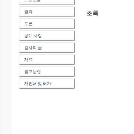
결과
초록
토론
공개 사항
감사의 글
재료
참고문헌
재인쇄 및 허가