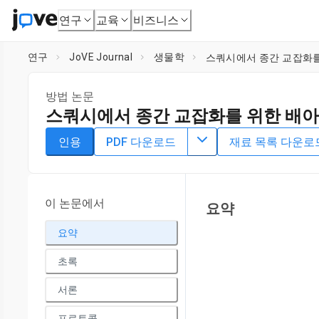
연구
교육
비즈니스
연구
JoVE Journal
생물학
스쿼시에서 종간 교잡화를
방법 논문
스쿼시에서 종간 교잡화를 위한 배아
DOI:
10.3791/64071
⸱
2022년 9월 12일
인용
PDF 다운로드
재료 목록 다운로
1
1
1
,
,
,
Yuqing Fu
Swati Shrestha
Pamela Moon
Geoffrey Me
1
UF/IFAS Tropical Research and Education Center
이 논문에서
요약
요약
초록
서론
프로토콜