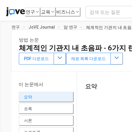
연구
교육
비즈니스
연구
JoVE Journal
암 연구
체계적인 기관지 내 초음
방법 논문
체계적인 기관지 내 초음파 - 6가지
DOI:
10.3791/65551
⸱
2023년 8월 11일
PDF 다운로드
재료 목록 다운로드
1
1
,
,
Anne Orholm Nielsen
Kristoffer Mazanti Cold
Anishan
1
Paul Frost Clementsen
1
Copenhagen Academy for Medical Education and Simulati
이 논문에서
요약
Copenhagen
요약
초록
서론