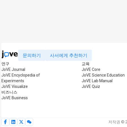
문의하기
사서에게 추천하기
연구
교육
JoVE Journal
JoVE Core
JoVE Encyclopedia of
JoVE Science Education
Experiments
JoVE Lab Manual
JoVE Visualize
JoVE Quiz
비즈니스
JoVE Business
저작권 © 20