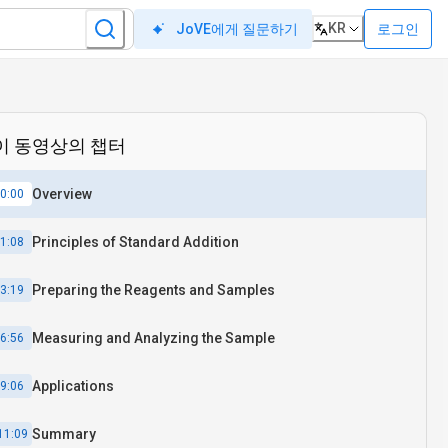
KR
로그인
JoVE에게 질문하기
이 동영상의 챕터
Overview
0:00
Principles of Standard Addition
1:08
Preparing the Reagents and Samples
3:19
Measuring and Analyzing the Sample
6:56
Applications
9:06
Summary
11:09