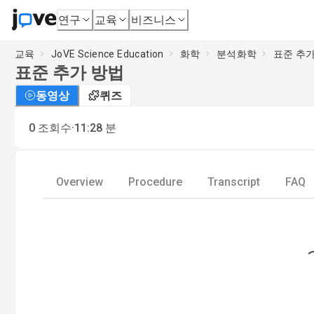
연구
교육
비즈니스
교육
JoVE Science Education
화학
분석화학
표준 추
표준 추가 방법
동영상
퀴즈
·
0
조회수
11:28
분
Overview
Procedure
Transcript
FAQ
Loading.