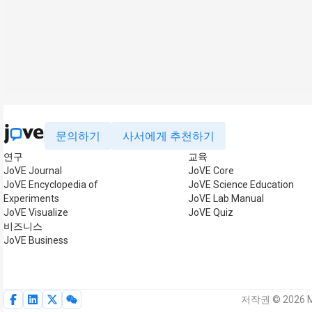
문의하기
사서에게 추천하기
연구
교육
JoVE Journal
JoVE Core
JoVE Encyclopedia of
JoVE Science Education
Experiments
JoVE Lab Manual
JoVE Visualize
JoVE Quiz
비즈니스
JoVE Business
저작권 © 2026 M