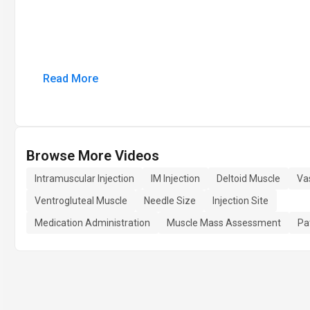
Read More
Browse More Videos
Intramuscular Injection
IM Injection
Deltoid Muscle
Vas
Ventrogluteal Muscle
Needle Size
Injection Site
Medication Administration
Muscle Mass Assessment
Pa