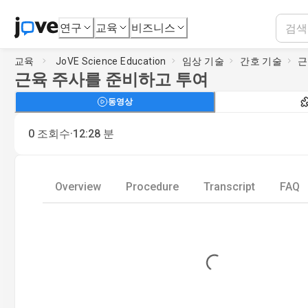
연구
교육
비즈니스
교육
JoVE Science Education
임상 기술
간호 기술
근
근육 주사를 준비하고 투여
동영상
·
0
조회수
12:28
분
Overview
Procedure
Transcript
FAQ
Loading...